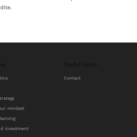
dite.
ies
Useful Links
tics
Contact
trategy
eur mindset
planning
nd investment