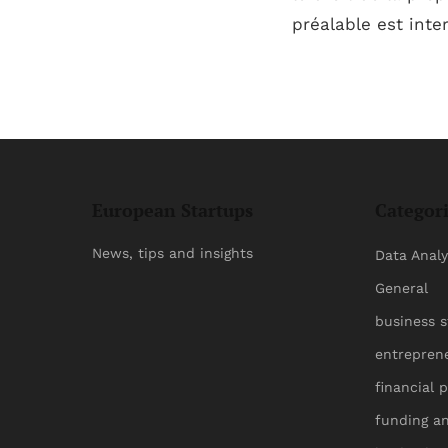
préalable est inter
European Startups
Categor
News, tips and insights
Data Analy
General
business s
entrepren
financial 
funding a